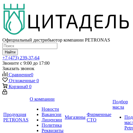
Официальный дистрибьютор компании PETRONAS
Найти
+7 (473) 239-37-64
Звоните с 9:00 до 17:00
Заказать звонок
Сравнение
0
Отложенные
0
Корзина
0
0
О компании
Подбор
масла
Новости
Продукция
Вакансии
Фирменные
Магазины
Под
PETRONAS
Лицензии
СТО
мас
Политика
Petr
Реквизиты