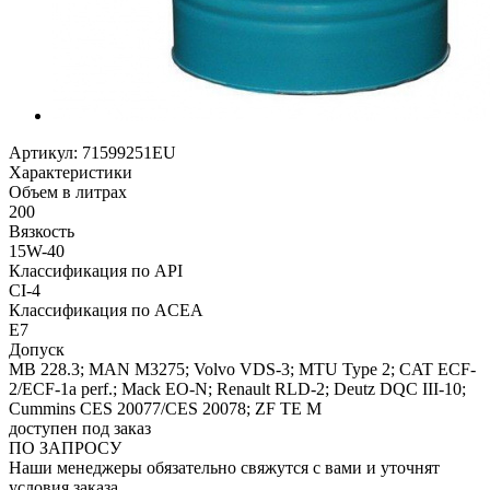
Артикул:
71599251EU
Характеристики
Объем в литрах
200
Вязкость
15W-40
Классификация по API
CI-4
Классификация по ACEA
E7
Допуск
MB 228.3; MAN M3275; Volvo VDS-3; MTU Type 2; CAT ECF-
2/ECF-1a perf.; Mack EO-N; Renault RLD-2; Deutz DQC III-10;
Cummins CES 20077/CES 20078; ZF TE M
доступен под заказ
ПО ЗАПРОСУ
Наши менеджеры обязательно свяжутся с вами и уточнят
условия заказа