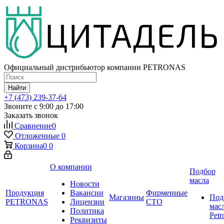
Официальный дистрибьютор компании PETRONAS
Найти
+7 (473) 239-37-64
Звоните с 9:00 до 17:00
Заказать звонок
Сравнение
0
Отложенные
0
Корзина
0
0
О компании
Подбор
масла
Новости
Продукция
Вакансии
Фирменные
Магазины
Под
PETRONAS
Лицензии
СТО
мас
Политика
Petr
Реквизиты